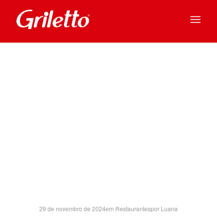
CIDADE
NORTE SH-
SP
29 de novembro de 2024
em
Restaurantes
por
Luana