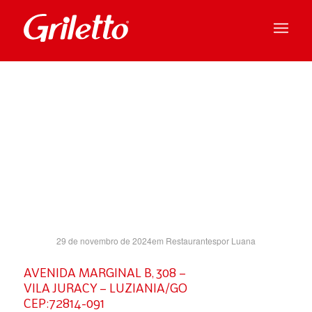
CORUMBA
SH- GO
29 de novembro de 2024
em
Restaurantes
por
Luana
AVENIDA MARGINAL B, 308 –
VILA JURACY – LUZIANIA/GO
CEP:72814-091