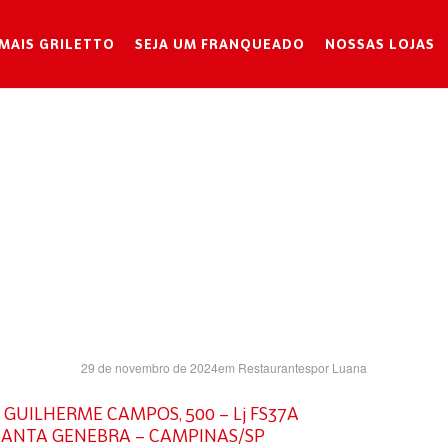
MAIS GRILETTO
SEJA UM FRANQUEADO
NOSSAS LOJAS
DOM PEDR
SH- SP
29 de novembro de 2024
em
Restaurantes
por
Luana
GUILHERME CAMPOS, 500 – Lj FS37A
SANTA GENEBRA – CAMPINAS/SP