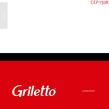
CEP:1308
DEL REY SH- MG
CARDÁPIO