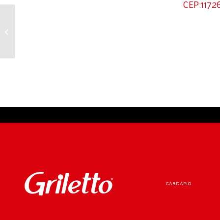
CEP:1172
LIGHT SH- SP
CARDÁPIO