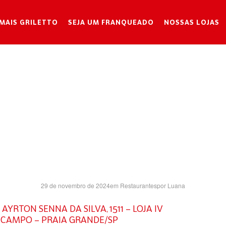
MAIS GRILETTO
SEJA UM FRANQUEADO
NOSSAS LOJAS
ITORAL PLA
SH- SP
29 de novembro de 2024
em
Restaurantes
por
Luana
AYRTON SENNA DA SILVA, 1511 – LOJA IV
O CAMPO – PRAIA GRANDE/SP