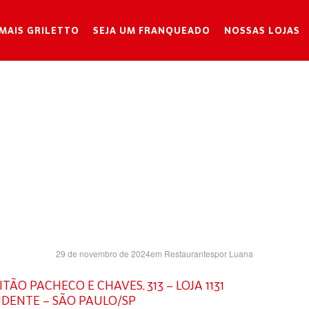
MAIS GRILETTO
SEJA UM FRANQUEADO
NOSSAS LOJAS
MOOCA PLAZ
SH- SP
29 de novembro de 2024
em
Restaurantes
por
Luana
TÃO PACHECO E CHAVES, 313 – LOJA 1131
UDENTE – SÃO PAULO/SP