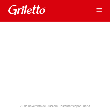
POLO SH
INDAIATUBA
SP
29 de novembro de 2024
em
Restaurantes
por
Luana