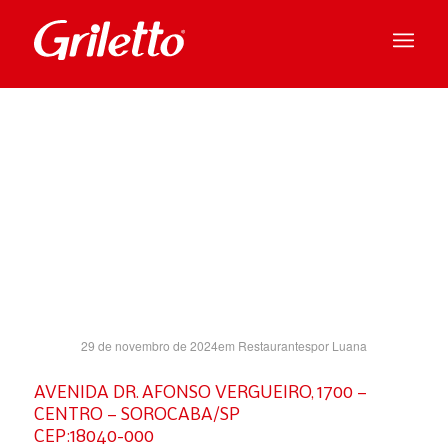
SOROCABA
SH- SP
29 de novembro de 2024
em
Restaurantes
por
Luana
AVENIDA DR. AFONSO VERGUEIRO, 1700 –
CENTRO – SOROCABA/SP
CEP:18040-000