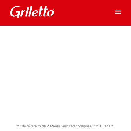
GRAND
PLAZA SH-
SP
27 de fevereiro de 2026
em
Sem categoria
por
Cinthia Lanaro