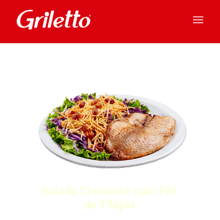
Salada Crocante com Filé
de Tilápia