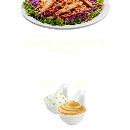
Salada Crocante com Filé
de Frango