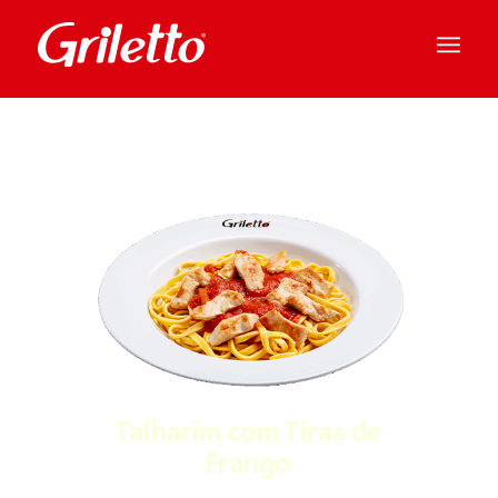
Talharim com Tiras de
Frango